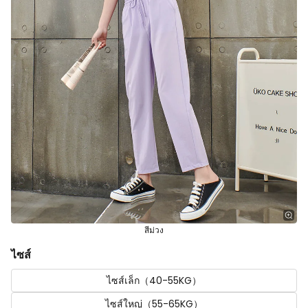
สีม่วง
ไซส์
ไซส์เล็ก（40-55KG）
ไซส์ใหญ่（55-65KG）