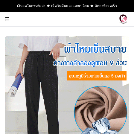
เงินสดในการจัดส่ง ★ เจ็ดวันคืนและแลกเปลี่ยน ★ จัดส่งที่รวดเร็ว