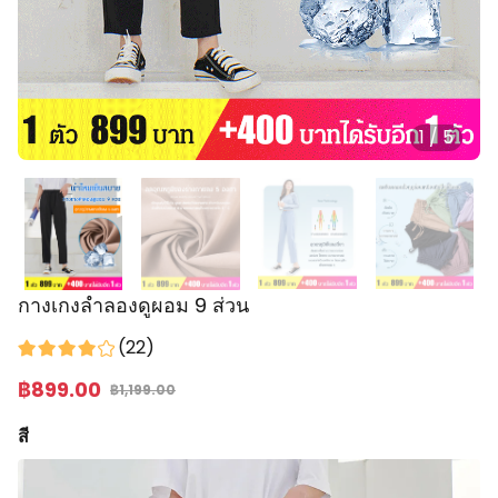
1
/
5
กางเกงลำลองดูผอม 9 ส่วน
(
22
)
฿
899
.00
฿
1,199.00
สี