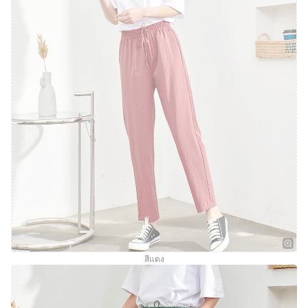
สีแดง