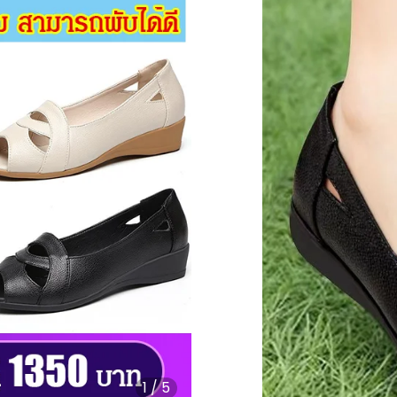
1
/
5